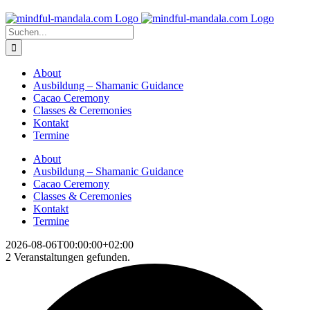
Zum
Inhalt
Suche
springen
nach:
About
Ausbildung – Shamanic Guidance
Cacao Ceremony
Classes & Ceremonies
Kontakt
Termine
About
Ausbildung – Shamanic Guidance
Cacao Ceremony
Classes & Ceremonies
Kontakt
Termine
2026-08-06T00:00:00+02:00
2 Veranstaltungen gefunden.