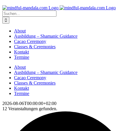
Zum
Inhalt
Suche
springen
nach:
About
Ausbildung – Shamanic Guidance
Cacao Ceremony
Classes & Ceremonies
Kontakt
Termine
About
Ausbildung – Shamanic Guidance
Cacao Ceremony
Classes & Ceremonies
Kontakt
Termine
2026-08-06T00:00:00+02:00
12 Veranstaltungen gefunden.