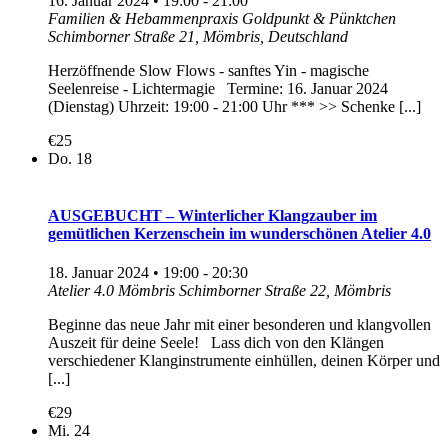
16. Januar 2024 • 19:00
-
21:00
Familien & Hebammenpraxis Goldpunkt & Pünktchen
Schimborner Straße 21, Mömbris, Deutschland
Herzöffnende Slow Flows - sanftes Yin - magische
Seelenreise - Lichtermagie Termine: 16. Januar 2024
(Dienstag) Uhrzeit: 19:00 - 21:00 Uhr *** >> Schenke [...]
€25
Do.
18
AUSGEBUCHT – Winterlicher Klangzauber im
gemütlichen Kerzenschein im wunderschönen Atelier 4.0
18. Januar 2024 • 19:00
-
20:30
Atelier 4.0 Mömbris
Schimborner Straße 22, Mömbris
Beginne das neue Jahr mit einer besonderen und klangvollen
Auszeit für deine Seele! Lass dich von den Klängen
verschiedener Klanginstrumente einhüllen, deinen Körper und
[...]
€29
Mi.
24