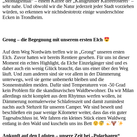
„Montagsritual“ – einem Kaffee der „Kahlgründer Kaffeerösterei“ –
sehr nahe. Und obwohl wir die Natur jederzeit jeder Stadt vorziehen
würden, so erkennen wir nichtsdestotrotz einige wunderschöne
Ecken in Trondheim.
Grong – die Begegnung mit unserem ersten Elch
Auf dem Weg Nordwärts treffen wir in „Grong“ unseren ersten
Elch. Zuvor hatten wir bereits Rentiere gesehen. Für uns ist dieser
Moment ein echtes Highlight, da Elche Einzelgänger sind und es
daher auch ein wenig Glück braucht, das uns einer über den Weg
läuft. Und zum anderen sind sie vor allem in der Dämmerung
unterwegs, weil sie gerne unbemerkt bleiben und die
Sonnenstrahlen meiden. Dafür sind Temperaturen von -50 Grad
kein Problem für die skandinavischen Waldbewohner. Da wir Milan
allerdings nicht komplett aus dem Rhytmus werfen wollen, ist
Dämmerung normalerweise Schlafenszeit und damit zumindest
nachts auch Stehzeit für unseren Camper. Wir sind beseelt und
beschließen ein paar wenige Kilometer weiter, dass das ein guter
Tagesabschluss ist. Wir fahren ein kleines Stück einen Waldweg
entlang in den Wald und kuscheln uns ins Bett
Ankunft auf den Lofoten – unsere Zeit bei „Polarhagen“