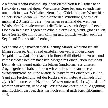
An einem Abend kommt Anja noch einmal von Kiel „raus“ nach
Heidkate zu uns gefahren. Wie unsere Reise begann, so endet sie
nun auch in etwa. Wir haben ziemliches Glück mit dem Wetter hier
an der Ostsee, denn 35 Grad, Sonne und Windstille gibt es hier
maximal 2-3 Tage im Jahr – wir sehen es anhand der wenigen
Windsurfer. Normalerweise ist die Deichwiese mit Segeln übersät.
Doch da in diesen Tagen der Wind hinterm Berg bleibt, gibt es auch
keine Surfer, die ihn nutzen könnten und folglich werden auch die
Segel und Boards nicht benötigt.
Selina und Anja machen sich Richtung Strand, während ich auf
Milan aufpasse. Am Strand entstehen derweil wunderschöne
Yogabilder… Anja übernachtet in ihrem Bulli direkt neben uns und
verabschiedet sich am nächsten Morgen mit einer lieben Botschaft.
Denn als wir wenig später die letzten Sandkörner aus unseren
Augen gerieben haben, finden wir eine Postkarte an unserer
Windschutzscheibe. Eine Mandala-Postkarte mit einer Art Yin und
Yang aus Fischen und auf der Rückseite ein lieber Abschiedsgruß:
„(…) habt immer eine Handbreit Wasser unterm Kiel (…)“ – darauf
werden wir achten, liebe Anja. Wir sind dankbar für die Begegnung
und glücklich darüber, dass wir noch einmal nach Kiel gekommen
sind.