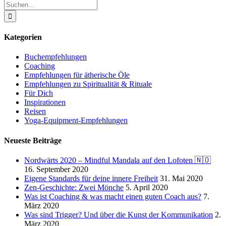
Facebook
WhatsApp
E-
Suche
Mail
nach:
Kategorien
Buchempfehlungen
Coaching
Empfehlungen für ätherische Öle
Empfehlungen zu Spiritualität & Rituale
Für Dich
Inspirationen
Reisen
Yoga-Equipment-Empfehlungen
Neueste Beiträge
Nordwärts 2020 – Mindful Mandala auf den Lofoten 🇳🇴
16. September 2020
Eigene Standards für deine innere Freiheit
31. Mai 2020
Zen-Geschichte: Zwei Mönche
5. April 2020
Was ist Coaching & was macht einen guten Coach aus?
7.
März 2020
Was sind Trigger? Und über die Kunst der Kommunikation
2.
März 2020