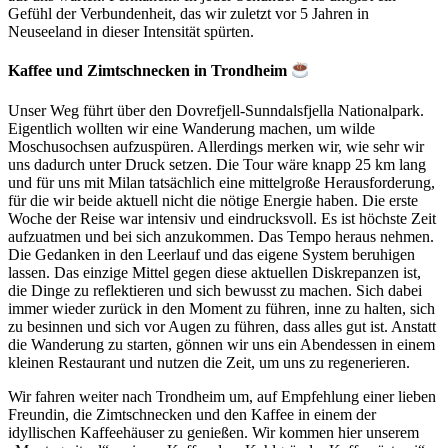
Gefühl der Verbundenheit, das wir zuletzt vor 5 Jahren in
Neuseeland in dieser Intensität spürten.
Kaffee und Zimtschnecken in Trondheim
Unser Weg führt über den Dovrefjell-Sunndalsfjella Nationalpark.
Eigentlich wollten wir eine Wanderung machen, um wilde
Moschusochsen aufzuspüren. Allerdings merken wir, wie sehr wir
uns dadurch unter Druck setzen. Die Tour wäre knapp 25 km lang
und für uns mit Milan tatsächlich eine mittelgroße Herausforderung,
für die wir beide aktuell nicht die nötige Energie haben. Die erste
Woche der Reise war intensiv und eindrucksvoll. Es ist höchste Zeit
aufzuatmen und bei sich anzukommen. Das Tempo heraus nehmen.
Die Gedanken in den Leerlauf und das eigene System beruhigen
lassen. Das einzige Mittel gegen diese aktuellen Diskrepanzen ist,
die Dinge zu reflektieren und sich bewusst zu machen. Sich dabei
immer wieder zurück in den Moment zu führen, inne zu halten, sich
zu besinnen und sich vor Augen zu führen, dass alles gut ist. Anstatt
die Wanderung zu starten, gönnen wir uns ein Abendessen in einem
kleinen Restaurant und nutzen die Zeit, um uns zu regenerieren.
Wir fahren weiter nach Trondheim um, auf Empfehlung einer lieben
Freundin, die Zimtschnecken und den Kaffee in einem der
idyllischen Kaffeehäuser zu genießen. Wir kommen hier unserem