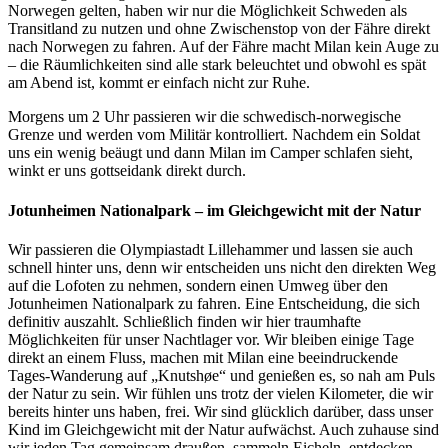
Norwegen gelten, haben wir nur die Möglichkeit Schweden als
Transitland zu nutzen und ohne Zwischenstop von der Fähre direkt
nach Norwegen zu fahren. Auf der Fähre macht Milan kein Auge zu
– die Räumlichkeiten sind alle stark beleuchtet und obwohl es spät
am Abend ist, kommt er einfach nicht zur Ruhe.
Morgens um 2 Uhr passieren wir die schwedisch-norwegische
Grenze und werden vom Militär kontrolliert. Nachdem ein Soldat
uns ein wenig beäugt und dann Milan im Camper schlafen sieht,
winkt er uns gottseidank direkt durch.
Jotunheimen Nationalpark – im Gleichgewicht mit der Natur
Wir passieren die Olympiastadt Lillehammer und lassen sie auch
schnell hinter uns, denn wir entscheiden uns nicht den direkten Weg
auf die Lofoten zu nehmen, sondern einen Umweg über den
Jotunheimen Nationalpark zu fahren. Eine Entscheidung, die sich
definitiv auszahlt. Schließlich finden wir hier traumhafte
Möglichkeiten für unser Nachtlager vor. Wir bleiben einige Tage
direkt an einem Fluss, machen mit Milan eine beeindruckende
Tages-Wanderung auf „Knutshøe“ und genießen es, so nah am Puls
der Natur zu sein. Wir fühlen uns trotz der vielen Kilometer, die wir
bereits hinter uns haben, frei. Wir sind glücklich darüber, dass unser
Kind im Gleichgewicht mit der Natur aufwächst. Auch zuhause sind
wir jeden Tag gemeinsam draußen, sammeln Eicheln, entdecken