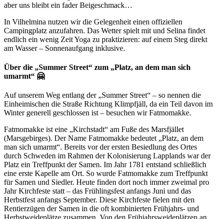
aber uns bleibt ein fader Beigeschmack…
In Vilhelmina nutzen wir die Gelegenheit einen offiziellen
Campingplatz anzufahren. Das Wetter spielt mit und Selina findet
endlich ein wenig Zeit Yoga zu praktizieren: auf einem Steg direkt
am Wasser – Sonnenaufgang inklusive.
Über die „Summer Street“ zum „Platz, an dem man sich
umarmt“ 🤗
Auf unserem Weg entlang der „Summer Street“ – so nennen die
Einheimischen die Straße Richtung Klimpfjäll, da ein Teil davon im
Winter generell geschlossen ist – besuchen wir Fatmomakke.
Fatmomakke ist eine „Kirchstadt“ am Fuße des Marsfjället
(Marsgebirges). Der Name Fatmomakke bedeutet „Platz, an dem
man sich umarmt“. Bereits vor der ersten Besiedlung des Ortes
durch Schweden im Rahmen der Kolonisierung Lapplands war der
Platz ein Treffpunkt der Samen. Im Jahr 1781 entstand schließlich
eine erste Kapelle am Ort. So wurde Fatmomakke zum Treffpunkt
für Samen und Siedler. Heute finden dort noch immer zweimal pro
Jahr Kirchfeste statt – das Frühlingsfest anfangs Juni und das
Herbstfest anfangs September. Diese Kirchfeste fielen mit den
Rentierzügen der Samen in die oft kombinierten Frühjahrs- und
Herbstweideplätze zusammen. Von den Frühjahrsweideplätzen an