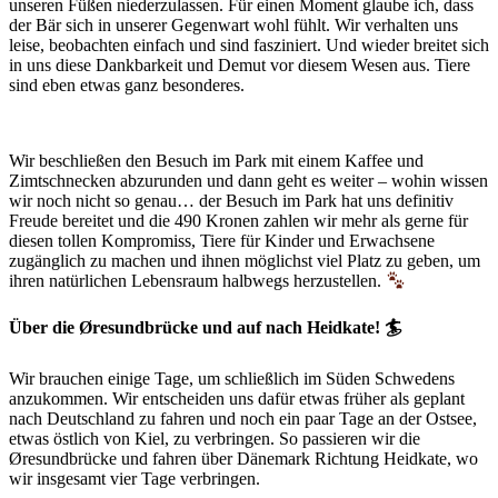
unseren Füßen niederzulassen. Für einen Moment glaube ich, dass
der Bär sich in unserer Gegenwart wohl fühlt. Wir verhalten uns
leise, beobachten einfach und sind fasziniert. Und wieder breitet sich
in uns diese Dankbarkeit und Demut vor diesem Wesen aus. Tiere
sind eben etwas ganz besonderes.
Wir beschließen den Besuch im Park mit einem Kaffee und
Zimtschnecken abzurunden und dann geht es weiter – wohin wissen
wir noch nicht so genau… der Besuch im Park hat uns definitiv
Freude bereitet und die 490 Kronen zahlen wir mehr als gerne für
diesen tollen Kompromiss, Tiere für Kinder und Erwachsene
zugänglich zu machen und ihnen möglichst viel Platz zu geben, um
ihren natürlichen Lebensraum halbwegs herzustellen.
Über die Øresundbrücke und auf nach Heidkate! 🏄
Wir brauchen einige Tage, um schließlich im Süden Schwedens
anzukommen. Wir entscheiden uns dafür etwas früher als geplant
nach Deutschland zu fahren und noch ein paar Tage an der Ostsee,
etwas östlich von Kiel, zu verbringen. So passieren wir die
Øresundbrücke und fahren über Dänemark Richtung Heidkate, wo
wir insgesamt vier Tage verbringen.