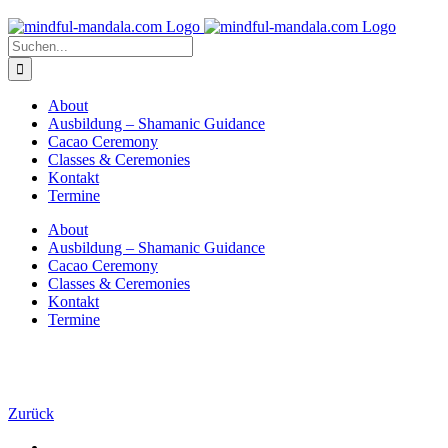
Zum
Inhalt
Suche
springen
nach:
About
Ausbildung – Shamanic Guidance
Cacao Ceremony
Classes & Ceremonies
Kontakt
Termine
About
Ausbildung – Shamanic Guidance
Cacao Ceremony
Classes & Ceremonies
Kontakt
Termine
Zurück
Zeige