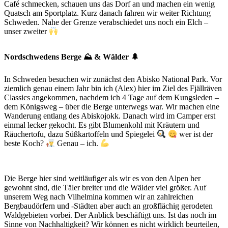
Café schmecken, schauen uns das Dorf an und machen ein wenig
Quatsch am Sportplatz. Kurz danach fahren wir weiter Richtung
Schweden. Nahe der Grenze verabschiedet uns noch ein Elch –
unser zweiter
Nordschwedens Berge ⛰️ & Wälder 🌲
In Schweden besuchen wir zunächst den Abisko National Park. Vor
ziemlich genau einem Jahr bin ich (Alex) hier im Ziel des Fjällräven
Classics angekommen, nachdem ich 4 Tage auf dem Kungsleden –
dem Königsweg – über die Berge unterwegs war. Wir machen eine
Wanderung entlang des Abiskojokk. Danach wird im Camper erst
einmal lecker gekocht. Es gibt Blumenkohl mit Kräutern und
Räuchertofu, dazu Süßkartoffeln und Spiegelei
wer ist der
beste Koch?
Genau – ich.
Die Berge hier sind weitläufiger als wir es von den Alpen her
gewohnt sind, die Täler breiter und die Wälder viel größer. Auf
unserem Weg nach Vilhelmina kommen wir an zahlreichen
Bergbaudörfern und -Städten aber auch an großflächig gerodeten
Waldgebieten vorbei. Der Anblick beschäftigt uns. Ist das noch im
Sinne von Nachhaltigkeit? Wir können es nicht wirklich beurteilen,