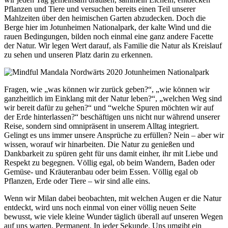
Pflanzen und Tiere und versuchen bereits einen Teil unserer
Mahlzeiten über den heimischen Garten abzudecken. Doch die
Berge hier im Jotunheimen Nationalpark, der kalte Wind und die
rauen Bedingungen, bilden noch einmal eine ganz andere Facette
der Natur. Wir legen Wert darauf, als Familie die Natur als Kreislauf
zu sehen und unseren Platz darin zu erkennen.
Fragen, wie „was können wir zurück geben?“, „wie können wir
ganzheitlich im Einklang mit der Natur leben?“, „welchen Weg sind
wir bereit dafür zu gehen?“ und “welche Spuren möchten wir auf
der Erde hinterlassen?“ beschäftigen uns nicht nur während unserer
Reise, sondern sind omnipräsent in unserem Alltag integriert.
Gelingt es uns immer unsere Ansprüche zu erfüllen? Nein – aber wir
wissen, worauf wir hinarbeiten. Die Natur zu genießen und
Dankbarkeit zu spüren geht für uns damit einher, ihr mit Liebe und
Respekt zu begegnen. Völlig egal, ob beim Wandern, Baden oder
Gemüse- und Kräuteranbau oder beim Essen. Völlig egal ob
Pflanzen, Erde oder Tiere – wir sind alle eins.
Wenn wir Milan dabei beobachten, mit welchen Augen er die Natur
entdeckt, wird uns noch einmal von einer völlig neuen Seite
bewusst, wie viele kleine Wunder täglich überall auf unseren Wegen
auf uns warten. Permanent. In jeder Sekunde. Uns umgibt ein