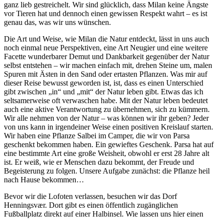
ganz lieb gestreichelt. Wir sind glücklich, dass Milan keine Ängste
vor Tieren hat und dennoch einen gewissen Respekt wahrt – es ist
genau das, was wir uns wünschen.
Die Art und Weise, wie Milan die Natur entdeckt, lässt in uns auch
noch einmal neue Perspektiven, eine Art Neugier und eine weitere
Facette wunderbarer Demut und Dankbarkeit gegenüber der Natur
selbst entstehen – wir machen einfach mit, drehen Steine um, malen
Spuren mit Ästen in den Sand oder ertasten Pflanzen. Was mir auf
dieser Reise bewusst geworden ist, ist, dass es einen Unterschied
gibt zwischen „in“ und „mit“ der Natur leben gibt. Etwas das ich
seltsamerweise oft verwaschen habe. Mit der Natur leben bedeutet
auch eine aktive Verantwortung zu übernehmen, sich zu kümmern.
Wir alle nehmen von der Natur – was können wir ihr geben? Jeder
von uns kann in irgendeiner Weise einen positiven Kreislauf starten.
Wir haben eine Pflanze Salbei im Camper, die wir von Parsa
geschenkt bekommen haben. Ein gewieftes Geschenk. Parsa hat auf
eine bestimmte Art eine große Weisheit, obwohl er erst 28 Jahre alt
ist. Er weiß, wie er Menschen dazu bekommt, der Freude und
Begeisterung zu folgen. Unsere Aufgabe zunächst: die Pflanze heil
nach Hause bekommen…
Bevor wir die Lofoten verlassen, besuchen wir das Dorf
Henningsvær. Dort gibt es einen öffentlich zugänglichen
Fußballplatz direkt auf einer Halbinsel. Wie lassen uns hier einen