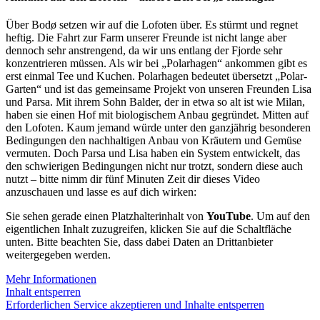
Über Bodø setzen wir auf die Lofoten über. Es stürmt und regnet
heftig. Die Fahrt zur Farm unserer Freunde ist nicht lange aber
dennoch sehr anstrengend, da wir uns entlang der Fjorde sehr
konzentrieren müssen. Als wir bei „Polarhagen“ ankommen gibt es
erst einmal Tee und Kuchen. Polarhagen bedeutet übersetzt „Polar-
Garten“ und ist das gemeinsame Projekt von unseren Freunden Lisa
und Parsa. Mit ihrem Sohn Balder, der in etwa so alt ist wie Milan,
haben sie einen Hof mit biologischem Anbau gegründet. Mitten auf
den Lofoten. Kaum jemand würde unter den ganzjährig besonderen
Bedingungen den nachhaltigen Anbau von Kräutern und Gemüse
vermuten. Doch Parsa und Lisa haben ein System entwickelt, das
den schwierigen Bedingungen nicht nur trotzt, sondern diese auch
nutzt – bitte nimm dir fünf Minuten Zeit dir dieses Video
anzuschauen und lasse es auf dich wirken:
Sie sehen gerade einen Platzhalterinhalt von
YouTube
. Um auf den
eigentlichen Inhalt zuzugreifen, klicken Sie auf die Schaltfläche
unten. Bitte beachten Sie, dass dabei Daten an Drittanbieter
weitergegeben werden.
Mehr Informationen
Inhalt entsperren
Erforderlichen Service akzeptieren und Inhalte entsperren