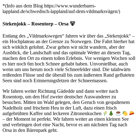
*(Info aus dem Blog https://www.wunderbares-
lappland.de/schwedisch-lappland/auf-dem-vildmarksvägen/)
Stekenjokk – Rosentorp – Orsa 🐻
Entlang des „Vildmarkswegen“ fahren wir über das „Stekenjokk“ –
ein Hochplateau an der Grenze zu Norwegen. Die Fahrt hierher hat
sich wirklich gelohnt. Zwar gehen wir nicht wandern, aber der
Ausblick, die Landschaft und das optimale Wetter an diesem Tag,
machen den Ort zu einem tollen Erlebnis. Vor wenigen Wochen soll
es hier noch 6m hoch Schnee gehabt haben. Unvorstellbar, auch
wenn um uns herum noch viele Schneefelder sind. Die talabwärts
reißenden Flüsse und die überall bis zum äußersten Rand gefluteten
Seen sind noch Erinnerungsfetzen der Schneemassen.
Wir fahren weiter Richtung Gädedde und dann weiter nach
Rosentorp, um den Hof zweier deutscher Auswanderer zu
besuchen. Mitten im Wald gelegen, den Geruch von gespaltenem
Nadelholz und frischem Heu in der Luft, dazu einen frisch
aufgebrühten Kaffee und leckeren Zitronenkuchen
– der Moment ist perfekt. Wir fahren weiter an einen kleinen See
und verbringen dort eine Nacht, bevor es am nächsten Tag nach
Orsa in den Bärenpark geht.