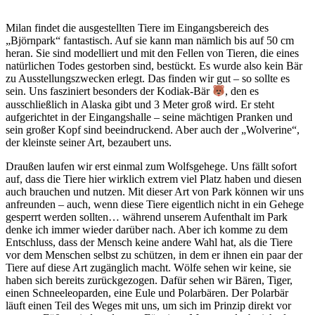
Milan findet die ausgestellten Tiere im Eingangsbereich des
„Björnpark“ fantastisch. Auf sie kann man nämlich bis auf 50 cm
heran. Sie sind modelliert und mit den Fellen von Tieren, die eines
natürlichen Todes gestorben sind, bestückt. Es wurde also kein Bär
zu Ausstellungszwecken erlegt. Das finden wir gut – so sollte es
sein. Uns fasziniert besonders der Kodiak-Bär
, den es
ausschließlich in Alaska gibt und 3 Meter groß wird. Er steht
aufgerichtet in der Eingangshalle – seine mächtigen Pranken und
sein großer Kopf sind beeindruckend. Aber auch der „Wolverine“,
der kleinste seiner Art, bezaubert uns.
Draußen laufen wir erst einmal zum Wolfsgehege. Uns fällt sofort
auf, dass die Tiere hier wirklich extrem viel Platz haben und diesen
auch brauchen und nutzen. Mit dieser Art von Park können wir uns
anfreunden – auch, wenn diese Tiere eigentlich nicht in ein Gehege
gesperrt werden sollten… während unserem Aufenthalt im Park
denke ich immer wieder darüber nach. Aber ich komme zu dem
Entschluss, dass der Mensch keine andere Wahl hat, als die Tiere
vor dem Menschen selbst zu schützen, in dem er ihnen ein paar der
Tiere auf diese Art zugänglich macht. Wölfe sehen wir keine, sie
haben sich bereits zurückgezogen. Dafür sehen wir Bären, Tiger,
einen Schneeleoparden, eine Eule und Polarbären. Der Polarbär
läuft einen Teil des Weges mit uns, um sich im Prinzip direkt vor