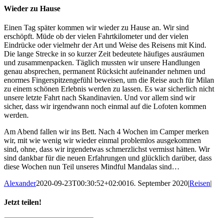
Wieder zu Hause
Einen Tag später kommen wir wieder zu Hause an. Wir sind
erschöpft. Müde ob der vielen Fahrtkilometer und der vielen
Eindrücke oder vielmehr der Art und Weise des Reisens mit Kind.
Die lange Strecke in so kurzer Zeit bedeutete häufiges ausräumen
und zusammenpacken. Täglich mussten wir unsere Handlungen
genau absprechen, permanent Rücksicht aufeinander nehmen und
enormes Fingerspitzengefühl beweisen, um die Reise auch für Milan
zu einem schönen Erlebnis werden zu lassen. Es war sicherlich nicht
unsere letzte Fahrt nach Skandinavien. Und vor allem sind wir
sicher, dass wir irgendwann noch einmal auf die Lofoten kommen
werden.
Am Abend fallen wir ins Bett. Nach 4 Wochen im Camper merken
wir, mit wie wenig wir wieder einmal problemlos ausgekommen
sind, ohne, dass wir irgendetwas schmerzlichst vermisst hätten. Wir
sind dankbar für die neuen Erfahrungen und glücklich darüber, dass
diese Wochen nun Teil unseres Mindful Mandalas sind…
Alexander
2020-09-23T00:30:52+02:00
16. September 2020
|
Reisen
|
Jetzt teilen!